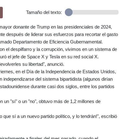
Tamaño del texto:
mayor donante de Trump en las presidenciales de 2024,
nte después de liderar sus esfuerzos para recortar el gasto
 llamado Departamento de Eficiencia Gubernamental.
on el despilfarro y la corrupción, vivimos en un sistema de
ró el jefe de Space X y Tesla en su red social X.
volverles su libertad", anunció.
iernes, en el Día de la Independencia de Estados Unidos,
n independizarse del sistema bipartidista (algunos dirían
estadounidense durante casi dos siglos, entre los partidos
n un "sí" o un "no", obtuvo más de 1,2 millones de
que sí a un nuevo partido político, y lo tendrán!", escribió
airadamente a finales del mes pasado, cuando el