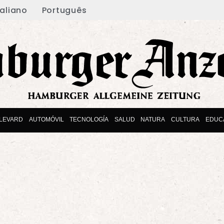
taliano
Português
LEVARD
AUTOMÓVIL
TECNOLOGÍA
SALUD
NATURA
CULTURA
EDUC