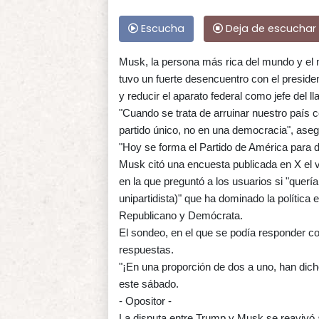
Escucha
Deja de escuchar
Musk, la persona más rica del mundo y el 
tuvo un fuerte desencuentro con el preside
y reducir el aparato federal como jefe del
"Cuando se trata de arruinar nuestro país c
partido único, no en una democracia", asegu
"Hoy se forma el Partido de América para de
Musk citó una encuesta publicada en X el v
en la que preguntó a los usuarios si "quería
unipartidista)" que ha dominado la política 
Republicano y Demócrata.
El sondeo, en el que se podía responder co
respuestas.
"¡En una proporción de dos a uno, han dicho 
este sábado.
- Opositor -
La disputa entre Trump y Musk se reavivó 