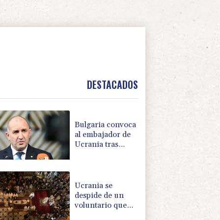
DESTACADOS
Bulgaria convoca
al embajador de
Ucrania tras
explosión de un
dron en su
territorio
Ucrania se
despide de un
voluntario que
dedicó su vida a