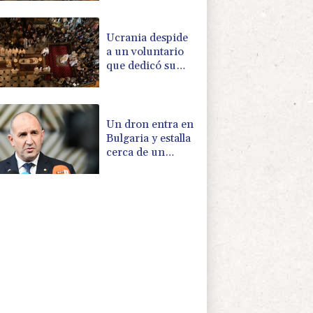
rescatar a los
muertos
Ucrania despide
a un voluntario
que dedicó su
vida a rescatar a
los muertos
Un dron entra en
Bulgaria y estalla
cerca de un
gasoducto en la
frontera con
Rumania