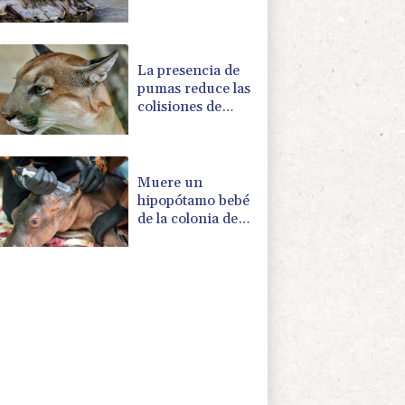
cocodrilos más
cerca de los
hogares
La presencia de
pumas reduce las
colisiones de
vehículos con
ciervos
Muere un
hipopótamo bebé
de la colonia de
Pablo Escobar
tras ser rescatado
en Colombia