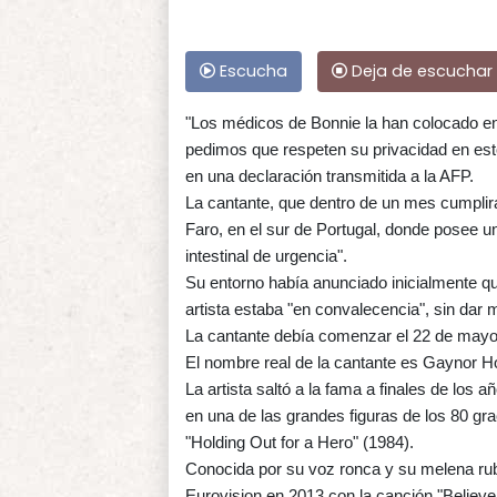
Escucha
Deja de escuchar
"Los médicos de Bonnie la han colocado en
pedimos que respeten su privacidad en est
en una declaración transmitida a la AFP.
La cantante, que dentro de un mes cumplirá
Faro, en el sur de Portugal, donde posee 
intestinal de urgencia".
Su entorno había anunciado inicialmente que
artista estaba "en convalecencia", sin dar 
La cantante debía comenzar el 22 de mayo u
El nombre real de la cantante es Gaynor H
La artista saltó a la fama a finales de los a
en una de las grandes figuras de los 80 gra
"Holding Out for a Hero" (1984).
Conocida por su voz ronca y su melena rubi
Eurovision en 2013 con la canción "Believ