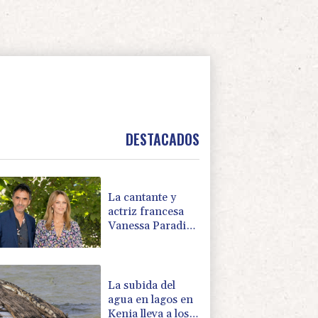
DESTACADOS
La cantante y
actriz francesa
Vanessa Paradis
se separa de su
esposo
La subida del
agua en lagos en
Kenia lleva a los