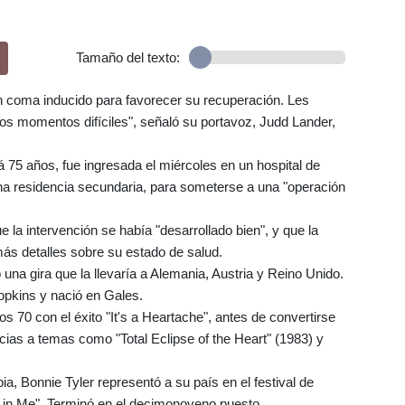
Tamaño del texto:
 coma inducido para favorecer su recuperación. Les
os momentos difíciles", señaló su portavoz, Judd Lander,
 75 años, fue ingresada el miércoles en un hospital de
una residencia secundaria, para someterse a una "operación
 la intervención se había "desarrollado bien", y que la
más detalles sobre su estado de salud.
na gira que la llevaría a Alemania, Austria y Reino Unido.
opkins y nació en Gales.
ños 70 con el éxito "It's a Heartache", antes de convertirse
cias a temas como "Total Eclipse of the Heart" (1983) y
a, Bonnie Tyler representó a su país en el festival de
e in Me". Terminó en el decimonoveno puesto.