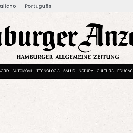
taliano
Português
VARD
AUTOMÓVIL
TECNOLOGÍA
SALUD
NATURA
CULTURA
EDUCAC