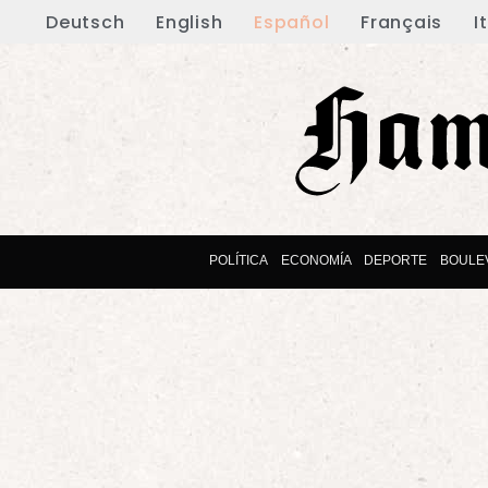
Deutsch
English
Español
Français
I
POLÍTICA
ECONOMÍA
DEPORTE
BOULE