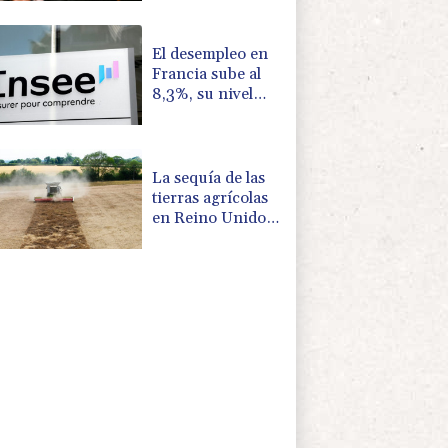
Trump sobre la
economía
El desempleo en
Francia sube al
8,3%, su nivel
más alto desde la
pandemia
La sequía de las
tierras agrícolas
en Reino Unido
amenaza la
seguridad
alimentaria