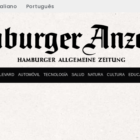
taliano
Português
LEVARD
AUTOMÓVIL
TECNOLOGÍA
SALUD
NATURA
CULTURA
EDUC