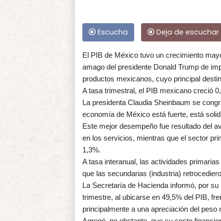
Escucha
Deja de escuchar
El PIB de México tuvo un crecimiento mayor
amago del presidente Donald Trump de impo
productos mexicanos, cuyo principal desti
A tasa trimestral, el PIB mexicano creció 0
La presidenta Claudia Sheinbaum se congra
economía de México está fuerte, está solida
Este mejor desempeño fue resultado del ava
en los servicios, mientras que el sector pri
1,3%.
A tasa interanual, las actividades primaria
que las secundarias (industria) retrocedier
La Secretaría de Hacienda informó, por su p
trimestre, al ubicarse en 49,5% del PIB, fr
principalmente a una apreciación del peso
Agregó, no obstante, que su costo financi