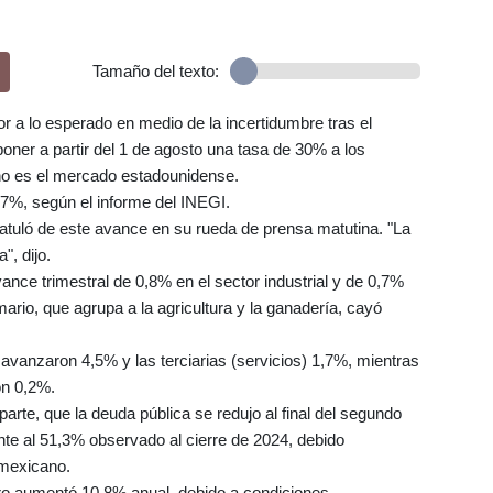
Tamaño del texto:
 a lo esperado en medio de la incertidumbre tras el
ner a partir del 1 de agosto una tasa de 30% a los
no es el mercado estadounidense.
,7%, según el informe del INEGI.
tuló de este avance en su rueda de prensa matutina. "La
", dijo.
nce trimestral de 0,8% en el sector industrial y de 0,7%
mario, que agrupa a la agricultura y la ganadería, cayó
s avanzaron 4,5% y las terciarias (servicios) 1,7%, mientras
on 0,2%.
arte, que la deuda pública se redujo al final del segundo
ente al 51,3% observado al cierre de 2024, debido
 mexicano.
ero aumentó 10,8% anual, debido a condiciones