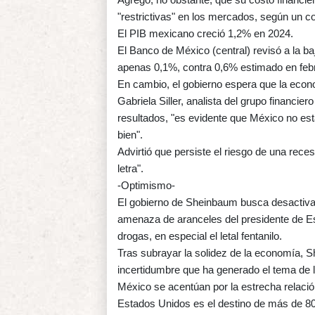
"restrictivas" en los mercados, según un 
El PIB mexicano creció 1,2% en 2024.
El Banco de México (central) revisó a la ba
apenas 0,1%, contra 0,6% estimado en feb
En cambio, el gobierno espera que la eco
Gabriela Siller, analista del grupo financie
resultados, "es evidente que México no est
bien".
Advirtió que persiste el riesgo de una rece
letra".
-Optimismo-
El gobierno de Sheinbaum busca desactiva
amenaza de aranceles del presidente de Est
drogas, en especial el letal fentanilo.
Tras subrayar la solidez de la economía, 
incertidumbre que ha generado el tema de 
México se acentúan por la estrecha relació
Estados Unidos es el destino de más de 80