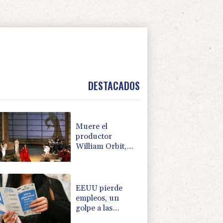
DESTACADOS
Muere el
productor
William Orbit,
que colaboró con
Madonna en "Ray
of Light"
EEUU pierde
empleos, un
golpe a las
afirmaciones de