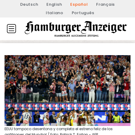
Deutsch
English
Español
Français
Italiano
Português
EEUU tampoco desentona y completa el estreno feliz de los
anfitriones del Mundial / Foto: Patrick T. Fallon - AFP