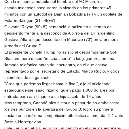
Con la influencia notable del hombre del AC Milan, los
estadounidenses aseguraron la victoria en los primeros 45
minutos con un autogol de Damián Bobadilla (7') y un doblete de
Folarín Balogun (31', 45+5').
Giovanni Reyna (90+8') sentenció la paliza en el tiempo de
descuento frente a la desconocida Albirroja del DT argentino
Gustavo Alfaro, que descontó con Maurício (73') en la primera
jornada del Grupo D.
El presidente Donald Trump no asistió al despampanante SoFi
Stadium, pero deseó "mucha suerte" a los jugadores en una
llamada telefónica antes del encuentro, en el que estuvo
representado por el secretario de Estado, Marco Rubio, y otros
miembros de su gabinete.
"Creo que podemos llegar hasta la final", dijo el aficionado
estadounidense Isaac Pizarro, quien pagó 1.900 dólares por
entrada para asistir junto a su hijo Jacob, de 14 años.
Más temprano, Canadá hizo historia a pesar de no embolsarse
los tres puntos en la apertura del Grupo B: logró su primera
unidad en la máxima competición futbolística al empatar 1-1 ante
Bosnia-Herzegovina.
Cyle Larin, en el 78', equilibró un partido en el que los europeos