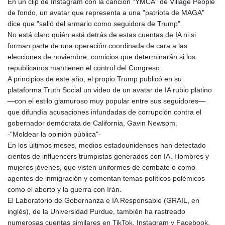
En un clip de Instagram con la canción "YMCA" de Village People
de fondo, un avatar que representa a una "patriota de MAGA"
dice que "salió del armario como seguidora de Trump".
No está claro quién está detrás de estas cuentas de IA ni si
forman parte de una operación coordinada de cara a las
elecciones de noviembre, comicios que determinarán si los
republicanos mantienen el control del Congreso.
A principios de este año, el propio Trump publicó en su
plataforma Truth Social un video de un avatar de IA rubio platino
—con el estilo glamuroso muy popular entre sus seguidores—
que difundía acusaciones infundadas de corrupción contra el
gobernador demócrata de California, Gavin Newsom.
-"Moldear la opinión pública"-
En los últimos meses, medios estadounidenses han detectado
cientos de influencers trumpistas generados con IA. Hombres y
mujeres jóvenes, que visten uniformes de combate o como
agentes de inmigración y comentan temas políticos polémicos
como el aborto y la guerra con Irán.
El Laboratorio de Gobernanza e IA Responsable (GRAIL, en
inglés), de la Universidad Purdue, también ha rastreado
numerosas cuentas similares en TikTok, Instagram y Facebook.