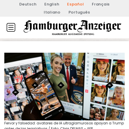
Deutsch
English
Español
Français
Italiano
Português
Fervor y falsedad: avatares de IA ultraglamurosos apoyan a Trump
antes de las legislativas / Foto: Chris DELMAS - AFP