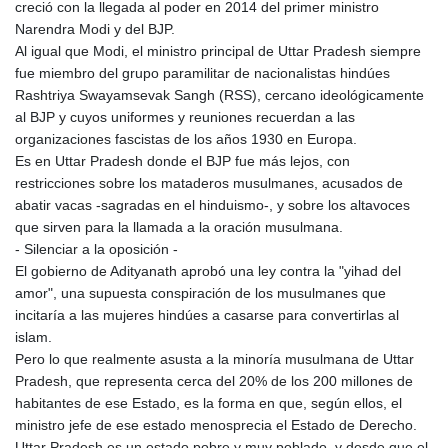
creció con la llegada al poder en 2014 del primer ministro
Narendra Modi y del BJP.
Al igual que Modi, el ministro principal de Uttar Pradesh siempre
fue miembro del grupo paramilitar de nacionalistas hindúes
Rashtriya Swayamsevak Sangh (RSS), cercano ideológicamente
al BJP y cuyos uniformes y reuniones recuerdan a las
organizaciones fascistas de los años 1930 en Europa.
Es en Uttar Pradesh donde el BJP fue más lejos, con
restricciones sobre los mataderos musulmanes, acusados de
abatir vacas -sagradas en el hinduismo-, y sobre los altavoces
que sirven para la llamada a la oración musulmana.
- Silenciar a la oposición -
El gobierno de Adityanath aprobó una ley contra la "yihad del
amor", una supuesta conspiración de los musulmanes que
incitaría a las mujeres hindúes a casarse para convertirlas al
islam.
Pero lo que realmente asusta a la minoría musulmana de Uttar
Pradesh, que representa cerca del 20% de los 200 millones de
habitantes de ese Estado, es la forma en que, según ellos, el
ministro jefe de ese estado menosprecia el Estado de Derecho.
Uttar Pradesh es un estado pobre y muy poblado, y desde que el